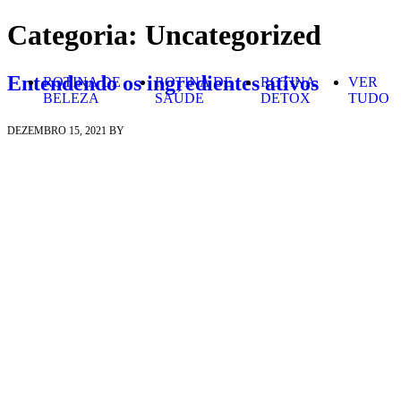
Skip to content
Categoria:
Uncategorized
Entendendo os ingredientes ativos
ROTINA DE
ROTINA DE
ROTINA
VER
BELEZA
SAÚDE
DETOX
TUDO
DEZEMBRO 15, 2021
BY