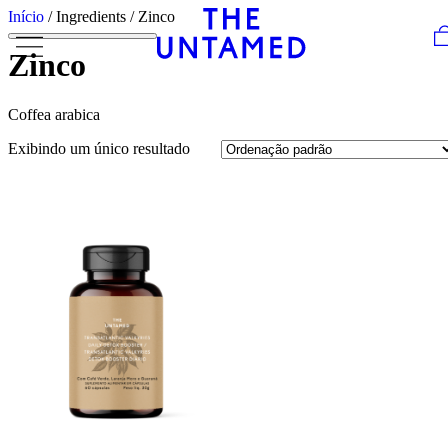
Skip to content
Início
/ Ingredients / Zinco
Zinco
Coffea arabica
Exibindo um único resultado