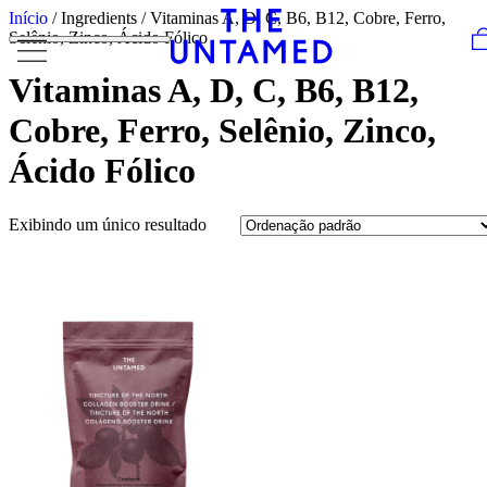
Skip to content
Início
/ Ingredients / Vitaminas A, D, C, B6, B12, Cobre, Ferro,
Selênio, Zinco, Ácido Fólico
Vitaminas A, D, C, B6, B12,
Cobre, Ferro, Selênio, Zinco,
Ácido Fólico
Exibindo um único resultado