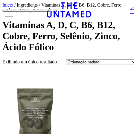
Skip to content
Início
/ Ingredients / Vitaminas A, D, C, B6, B12, Cobre, Ferro,
Selênio, Zinco, Ácido Fólico
Vitaminas A, D, C, B6, B12,
Cobre, Ferro, Selênio, Zinco,
Ácido Fólico
Exibindo um único resultado