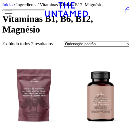
Skip to content
Início
/ Ingredients / Vitaminas B1, B6, B12, Magnésio
Vitaminas B1, B6, B12,
Magnésio
Exibindo todos 2 resultados