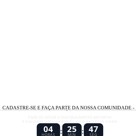
CADASTRE-SE E FAÇA PARTE DA NOSSA COMUNIDADE -
RECEBA OFERTAS E BENEFÍCIOS EXCLUSIVOS.
PARE DE ADIAR O QUE REALMENTE IMPORTA!
A sua saúde começa quando você decide se cuidar.
INSCREVA-SE
04
25
45
:
:
Este site está protegido pelo reCAPTCHA e pelo Google.
política de Privacidade
e
Termos de Serviço
aplicar.
HORAS
MIN
SEG