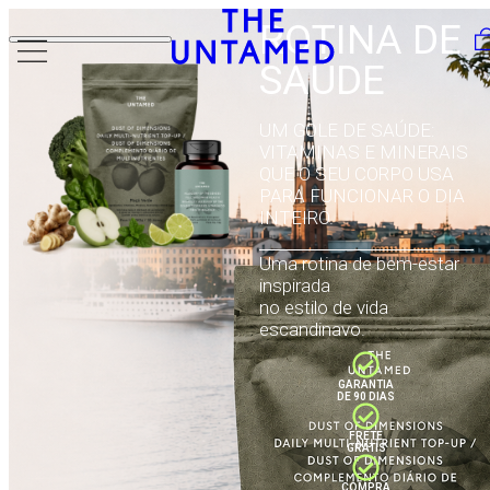
Skip to content
ROTINA DE
SAÚDE
UM GOLE DE SAÚDE:
VITAMINAS E MINERAIS
QUE O SEU CORPO USA
PARA FUNCIONAR O DIA
INTEIRO.
Uma rotina de bem-estar
inspirada
no estilo de vida
escandinavo.
GARANTIA
DE 90 DIAS
FRETE
GRÁTIS
COMPRA