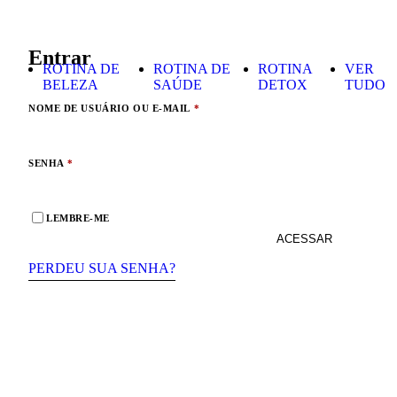
Skip to content
Entrar
ROTINA DE
ROTINA DE
ROTINA
VER
BELEZA
SAÚDE
DETOX
TUDO
OBRIGATÓRIO
NOME DE USUÁRIO OU E-MAIL
*
OBRIGATÓRIO
SENHA
*
LEMBRE-ME
ACESSAR
PERDEU SUA SENHA?