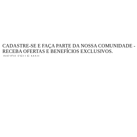
CADASTRE-SE E FAÇA PARTE DA NOSSA COMUNIDADE -
RECEBA OFERTAS E BENEFÍCIOS EXCLUSIVOS.
INSCREVA-SE
Este site está protegido pelo reCAPTCHA e pelo Google.
política de Privacidade
e
Termos de Serviço
aplicar.
SOBRE NÓS
INGREDIENTES
MINHA CONTA
POLÍTICA DE DEVOLUÇÃO
TERMOS E CONDIÇÕES
ENTREGA
CENTRAL DE AJUDA