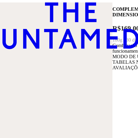
COMPLEME
DIMENSIO
R$169,0
180g / 30 dia
Combinação d
funcionament
MODO DE 
TABELAS 
AVALIAÇÕ