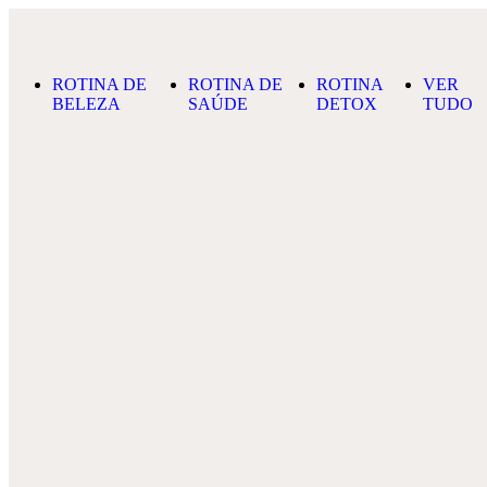
Skip to content
ROTINA DE
ROTINA DE
ROTINA
VER
BELEZA
SAÚDE
DETOX
TUDO