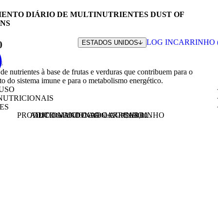
NTO DIÁRIO DE MULTINUTRIENTES DUST OF
NS
LOG IN
CARRINHO 
0
ESTADOS UNIDOS
s
e nutrientes à base de frutas e verduras que contribuem para o
o do sistema imune e para o metabolismo energético.
USO
NUTRICIONAIS
ES
PRODUTO ADICIONADO AO CARRINHO
ADICIONANDO AO CARRINHO…
ADICIONAR AO CARRINHO -
R$
169,00