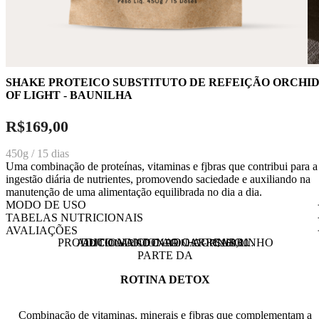
SHAKE PROTEICO SUBSTITUTO DE REFEIÇÃO ORCHI
OF LIGHT - BAUNILHA
R$169,00
450g / 15 dias
Uma combinação de proteínas, vitaminas e fjbras que contribui para a
ingestão diária de nutrientes, promovendo saciedade e auxiliando na
manutenção de uma alimentação equilibrada no dia a dia.
MODO DE USO
TABELAS NUTRICIONAIS
AVALIAÇÕES
PRODUTO ADICIONADO AO CARRINHO
ADICIONANDO AO CARRINHO…
ADICIONAR AO CARRINHO -
R$
169,00
PARTE DA
ROTINA DETOX
Combinação de vitaminas, minerais e fjbras que complementam a