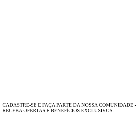
CADASTRE-SE E FAÇA PARTE DA NOSSA COMUNIDADE -
RECEBA OFERTAS E BENEFÍCIOS EXCLUSIVOS.
INSCREVA-SE
Este site está protegido pelo reCAPTCHA e pelo Google.
política de Privacidade
e
Termos de Serviço
aplicar.