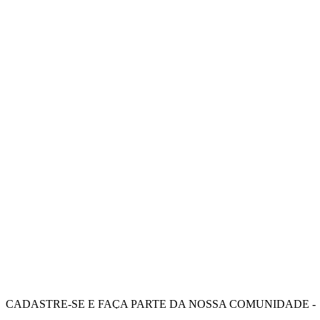
CADASTRE-SE E FAÇA PARTE DA NOSSA COMUNIDADE -
RECEBA OFERTAS E BENEFÍCIOS EXCLUSIVOS.