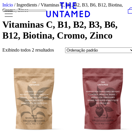
Skip to content
Início
/ Ingredients / Vitaminas C, B1, B2, B3, B6, B12, Biotina,
Cromo, Zinco
Vitaminas C, B1, B2, B3, B6,
B12, Biotina, Cromo, Zinco
Exibindo todos 2 resultados